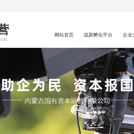
营
网站首页
战新孵化平台
企业
TION