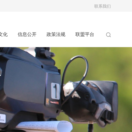
联系我们
文化
信息公开
政策法规
联盟平台