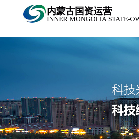
内蒙古国资运营
INNER MONGOLIA STATE-OW