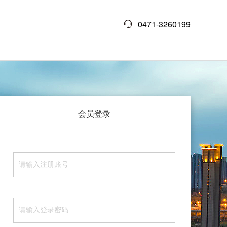
0471-3260199
会员登录