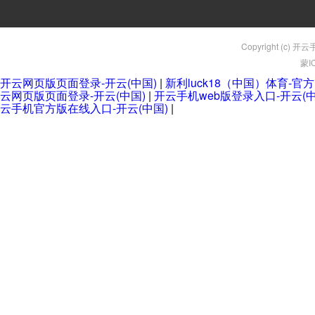
Copyright (c) 开
蒙I
开云网页版页面登录-开云(中国)
|
新利luck18（中国）体育-官
云网页版页面登录-开云(中国)
|
开云手机web版登录入口-开云(中
云手机官方版在线入口-开云(中国)
|