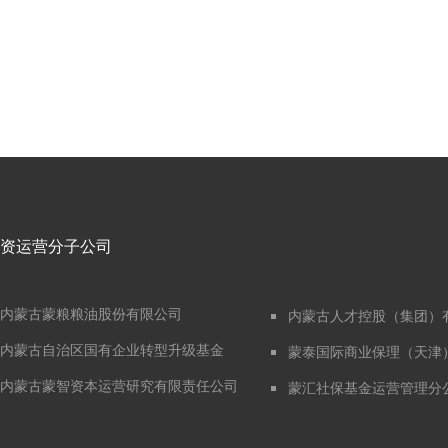
资运营分子公司
内蒙古蒙粮粮油股份有限公司
内蒙古人才控股（集团）
内蒙古自治区国有企业转型升级基金
蒙泰国际商业保理（天津
内蒙古蒙智资本运营研究有限责任公司
蒙汇社保基金运营管理分