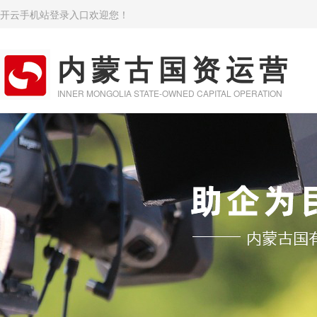
开云手机站登录入口欢迎您！
内蒙古国资运营
INNER MONGOLIA STATE-OWNED CAPITAL OPERATION